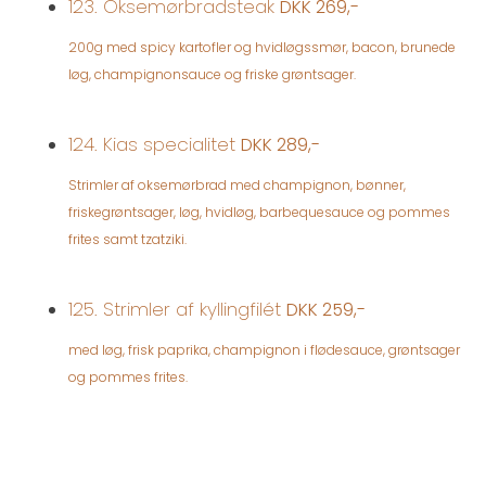
123. Oksemørbradsteak
DKK 269,-
200g med spicy kartofler og hvidløgssmør, bacon, brunede
løg, champignonsauce og friske grøntsager.
124. Kias specialitet
DKK 289,-
Strimler af oksemørbrad med champignon, bønner,
friskegrøntsager, løg, hvidløg, barbequesauce og pommes
frites samt tzatziki.
125. Strimler af kyllingfilét
DKK 259,-
med løg, frisk paprika, champignon i flødesauce, grøntsager
og pommes frites.