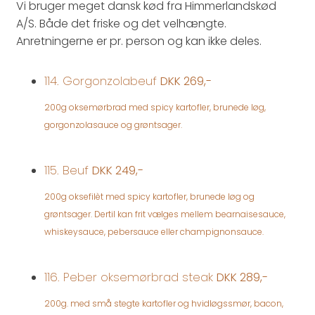
Vi bruger meget dansk kød fra Himmerlandskød
A/S. Både det friske og det velhængte.
Anretningerne er pr. person og kan ikke deles.
114. Gorgonzolabeuf
DKK 269,-
200g oksemørbrad med spicy kartofler, brunede løg,
gorgonzolasauce og grøntsager.
115. Beuf
DKK 249,-
200g oksefilèt med spicy kartofler, brunede løg og
grøntsager. Dertil kan frit vælges mellem bearnaisesauce,
whiskeysauce, pebersauce eller champignonsauce.
116. Peber oksemørbrad steak
DKK 289,-
200g. med små stegte kartofler og hvidløgssmør, bacon,