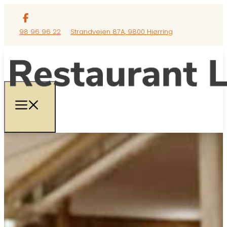
98 96 96 22
Strandvejen 87A, 9800 Hjørring