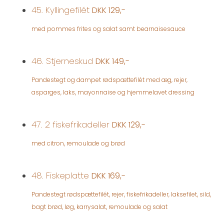
45. Kyllingefilét
DKK 129,-
med pommes frites og salat samt bearnaisesauce
46. Stjerneskud
DKK 149,-
Pandestegt og dampet rødspættefilét med æg, rejer,
asparges, laks, mayonnaise og hjemmelavet dressing
47. 2 fiskefrikadeller
DKK 129,-
med citron, remoulade og brød
48. Fiskeplatte
DKK 169,-
Pandestegt rødspættefilét, rejer, fiskefrikadeller, laksefilet, sild,
bagt brød, løg, karrysalat, remoulade og salat