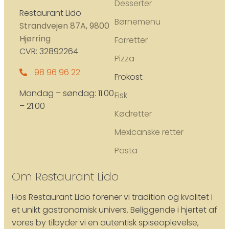
Desserter
Restaurant Lido
Børnemenu
Strandvejen 87A, 9800
Hjørring
Forretter
CVR: 32892264
Pizza
98 96 96 22
Frokost
Mandag – søndag: 11.00
Fisk
– 21.00
Kødretter
Mexicanske retter
Pasta
Om Restaurant Lido
Hos Restaurant Lido forener vi tradition og kvalitet i
et unikt gastronomisk univers. Beliggende i hjertet af
vores by tilbyder vi en autentisk spiseoplevelse,